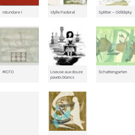
rotundare I
Idylle Pastoral
Splitter – Odštěpky
MOTO
Liseuse aux douze
Schattengarten
pavots blancs