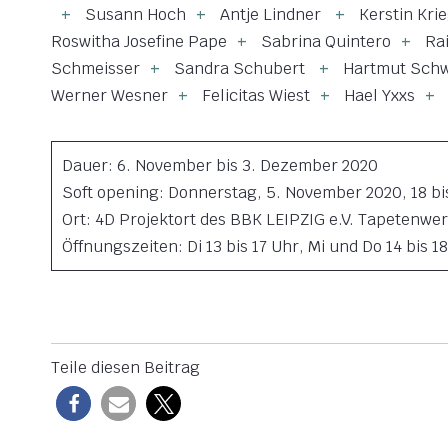
Susann Hoch
Antje Lindner
Kerstin Kri
Roswitha Josefine Pape
Sabrina Quintero
Ra
Schmeisser
Sandra Schubert
Hartmut Sch
Werner Wesner
Felicitas Wiest
Hael Yxxs
Dauer: 6. November bis 3. Dezember 2020
Soft opening: Donnerstag, 5. November 2020, 18 bi
Ort: 4D Projektort des BBK LEIPZIG e.V. Tapetenwer
Öffnungszeiten: Di 13 bis 17 Uhr, Mi und Do 14 bis 1
Teile diesen Beitrag