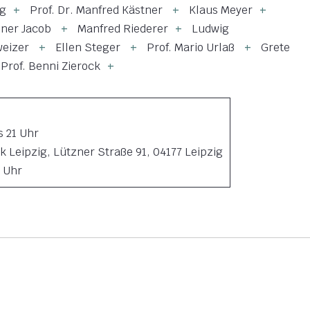
eg
Prof. Dr. Manfred Kästner
Klaus Meyer
iner Jacob
Manfred Riederer
Ludwig
weizer
Ellen Steger
Prof. Mario Urlaß
Grete
Prof. Benni Zierock
s 21 Uhr
k Leipzig, Lützner Straße 91, 04177 Leipzig
8 Uhr